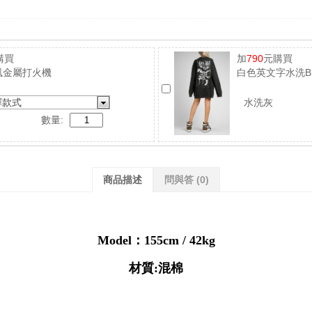
購買
加
790
元購買
風金屬打火機
白色英文字水洗B
擇款式
水洗灰
數量:
商品描述
問與答
(0)