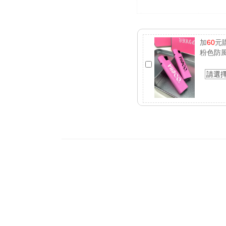
加
60
元
粉色防
請選