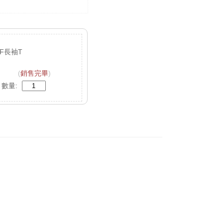
F長袖T
(
銷售完畢
)
數量: