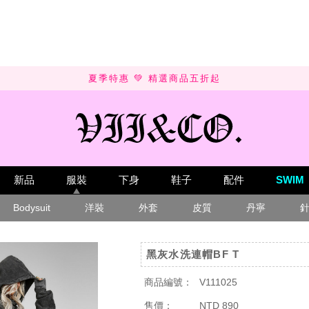
SUMMER SALE 💚 UP TO 50% OFF
新品
服裝
下身
鞋子
配件
SWIM
Bodysuit
洋裝
外套
皮質
丹寧
黑灰水洗連帽BF T
商品編號：
V111025
售價：
NTD 890