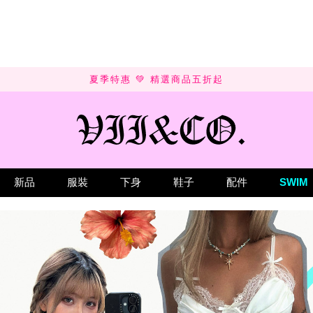
夏季特惠 💚 精選商品五折起
新品
服裝
下身
鞋子
配件
SWIM