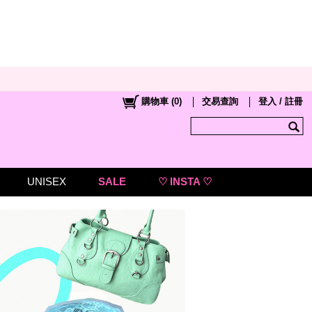
購物車
(
0
)
交易查詢
登入 / 註冊
UNISEX
SALE
♡ INSTA ♡