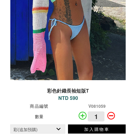
彩色針織長袖短版T
NTD 590
商品編號
V081059
數量
加入購物車