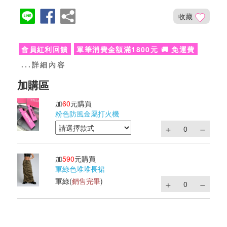
收藏
會員紅利回饋
單筆消費金額滿1800元 🚚 免運費
...詳細內容
加
60
元購買
粉色防風金屬打火機
加
590
元購買
軍綠色堆堆長裙
軍綠
(
銷售完畢
)