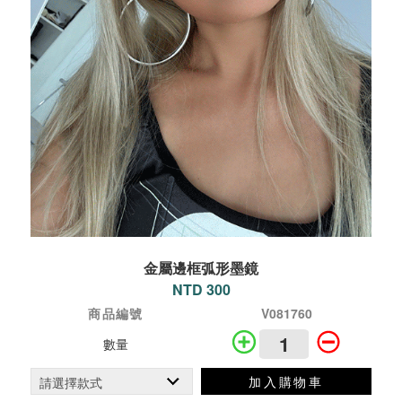
金屬邊框弧形墨鏡
NTD 300
商品編號
V081760
數量
加入購物車