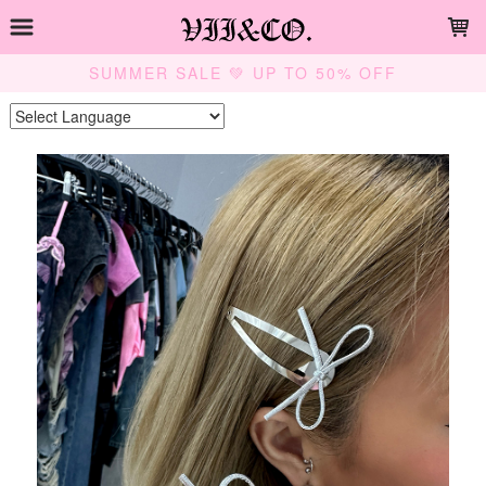
LOADING...
SUMMER SALE 💚 UP TO 50% OFF
Powered by
Translate