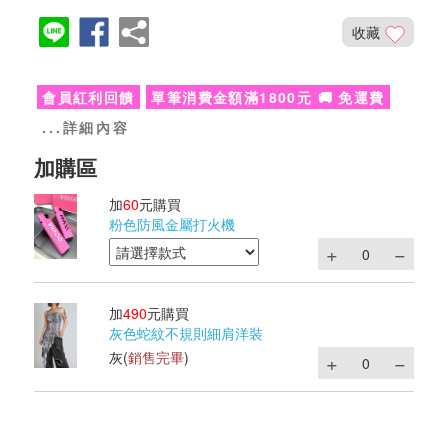
收藏
會員紅利回饋
單筆消費金額滿1800元 🚚 免運費
...詳細內容
加
60
元購買
粉色防風金屬打火機
加
490
元購買
灰色蛇紋不規則細肩洋裝
灰
(
銷售完畢
)