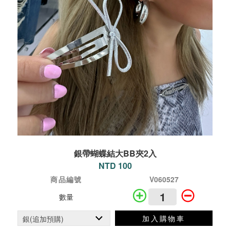
銀帶蝴蝶結大BB夾2入
NTD 100
商品編號
V060527
數量
加入購物車