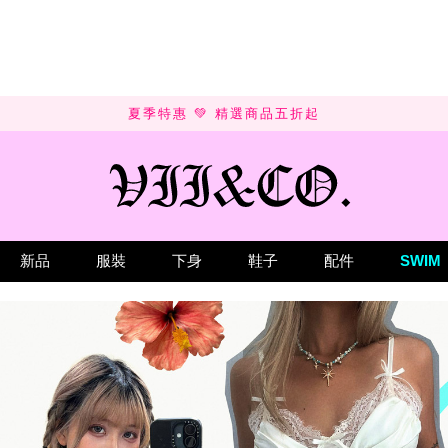
夏季特惠 💚 精選商品五折起
新品
服裝
下身
鞋子
配件
SWIM