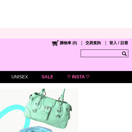
購物車
(
0
)
交易查詢
登入 / 註冊
UNISEX
SALE
♡ INSTA ♡