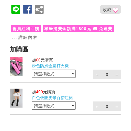
收藏
會員紅利回饋
單筆消費金額滿1800元 🚚 免運費
...詳細內容
加
60
元購買
粉色防風金屬打火機
加
490
元購買
白色低腰皮帶百褶短裙