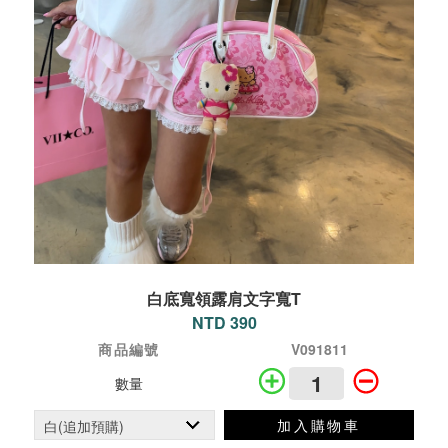
白底寬領露肩文字寬T
NTD 390
商品編號
V091811
數量
加入購物車