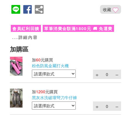
收藏
會員紅利回饋
單筆消費金額滿1800元 🚚 免運費
...詳細內容
加
60
元購買
粉色防風金屬打火機
加
1200
元購買
黑灰水洗破壞彎刀牛仔褲