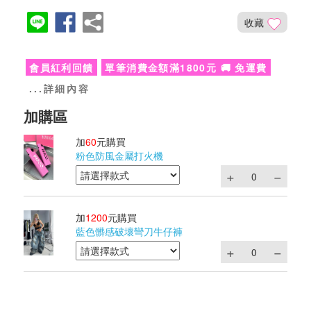
收藏
會員紅利回饋
單筆消費金額滿1800元 🚚 免運費
...詳細內容
加
60
元購買
粉色防風金屬打火機
加
1200
元購買
藍色髒感破壞彎刀牛仔褲