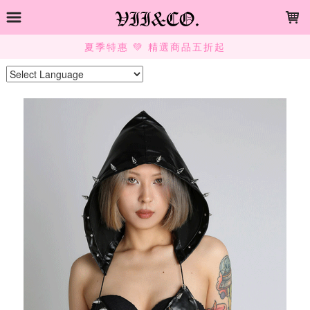
LOADING...
SUMMER SALE 💚 UP TO 50% OFF
Powered by
Translate