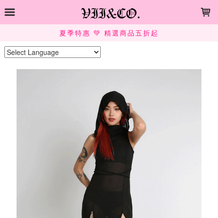
LOADING...
SUMMER SALE 💚 UP TO 50% OFF
Powered by
Translate