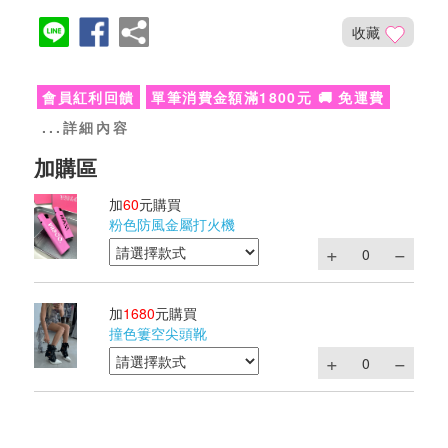
收藏
會員紅利回饋
單筆消費金額滿1800元 🚚 免運費
...詳細內容
加
60
元購買
粉色防風金屬打火機
加
1680
元購買
撞色簍空尖頭靴