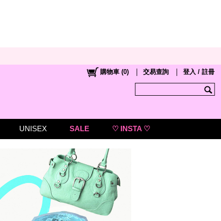
購物車
(
0
)
交易查詢
登入 / 註冊
UNISEX
SALE
♡ INSTA ♡