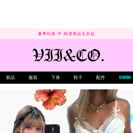
夏季特惠 💚 精選商品五折起
新品
服裝
下身
鞋子
配件
SWIM