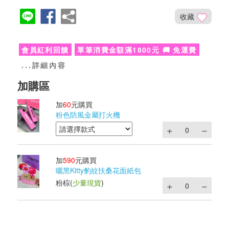
收藏
會員紅利回饋
單筆消費金額滿1800元 🚚 免運費
...詳細內容
加
60
元購買
粉色防風金屬打火機
加
590
元購買
曬黑Kitty豹紋扶桑花面紙包
粉棕
(
少量現貨
)