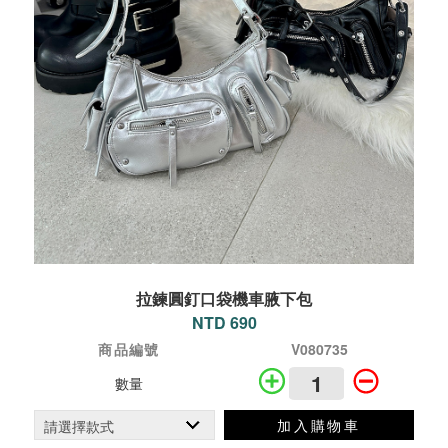
拉鍊圓釘口袋機車腋下包
NTD 690
商品編號
V080735
數量
加入購物車