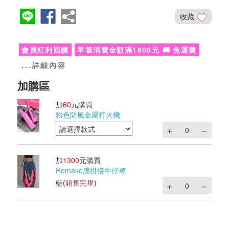
收藏
會員紅利回饋
單筆消費金額滿1800元 🚚 免運費
...詳細內容
加
60
元購買
粉色防風金屬打火機
加
1300
元購買
Remake感拼接牛仔褲
藍
(
銷售完畢
)