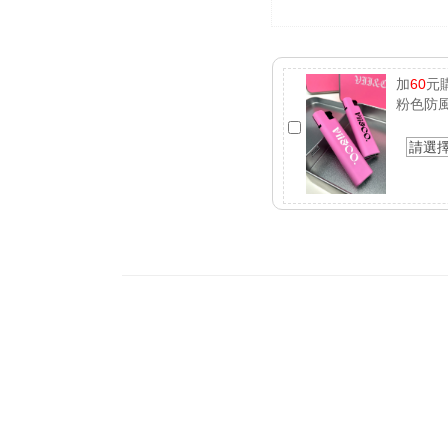
加
60
元
粉色防
請選