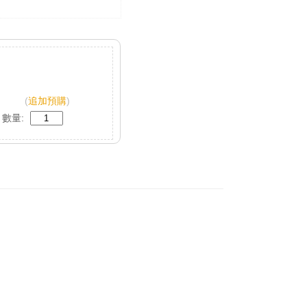
(
追加預購
)
數量: