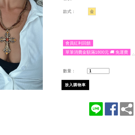
款式：
金
會員紅利回饋
單筆消費金額滿1800元 🚚 免運費
.
數量：
放入購物車