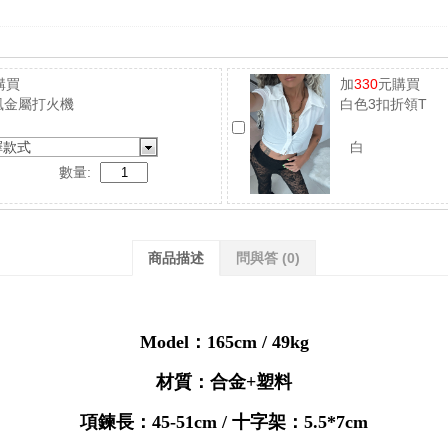
購買
加
330
元購買
風金屬打火機
白色3扣折領T
擇款式
白
數量:
商品描述
問與答
(0)