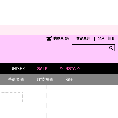
購物車
(
0
)
交易查詢
登入 / 註冊
UNISEX
SALE
♡ INSTA ♡
手鍊/腳鍊
腰帶/褲鍊
襪子