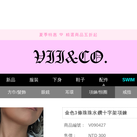
SUMMER SALE 💚 UP TO 50% OFF
新品
服裝
下身
鞋子
配件
SWIM
方巾/髮飾
眼鏡
耳環
項鍊/頸圈
戒指
金色3條珠珠水鑽十字架項鍊
商品編號：
V090427
售價：
NTD 300