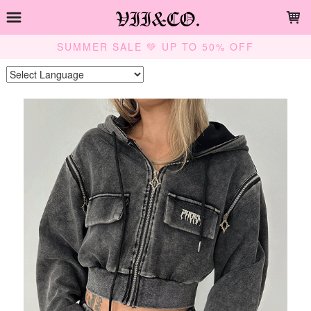
LOADING...
SUMMER SALE 💚 UP TO 50% OFF
Powered by
Translate