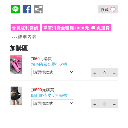
收藏
會員紅利回饋
單筆消費金額滿1800元 🚚 免運費
...詳細內容
加
60
元購買
粉色防風金屬打火機
加
590
元購買
圓釘腰帶皮反折短裙