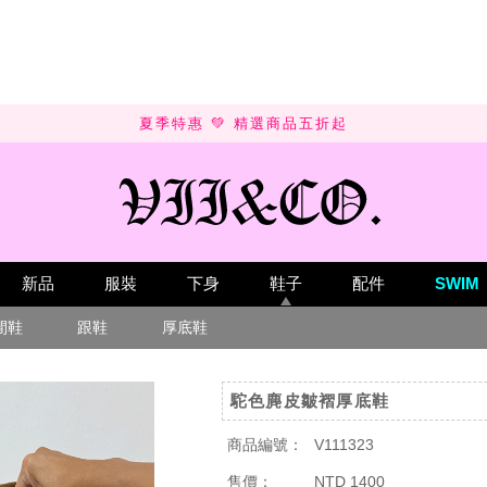
SUMMER SALE 💚 UP TO 50% OFF
新品
服裝
下身
鞋子
配件
SWIM
閒鞋
跟鞋
厚底鞋
駝色麂皮皺褶厚底鞋
商品編號：
V111323
售價：
NTD 1400