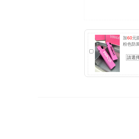
加
60
元
粉色防
請選