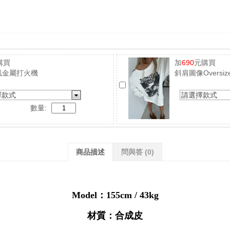
購買
加
690
元購買
風金屬打火機
斜肩圖像Oversize
擇款式
請選擇款式
數量:
商品描述
問與答
(0)