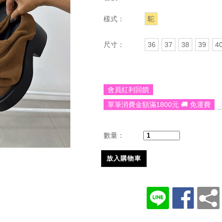
樣式：
駝
尺寸：
36
37
38
39
4
會員紅利回饋
單筆消費金額滿1800元 🚚 免運費
.
數量：
放入購物車