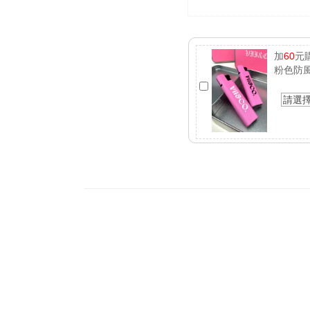
加
60
元
粉色防
請選