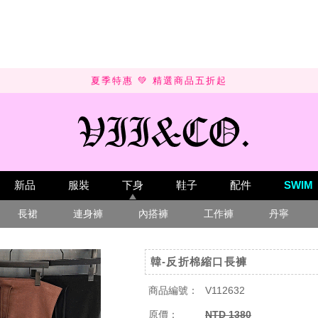
SUMMER SALE 💚 UP TO 50% OFF
新品
服裝
下身
鞋子
配件
SWIM
長裙
連身褲
內搭褲
工作褲
丹寧
韓-反折棉縮口長褲
商品編號：
V112632
原價：
NTD 1380