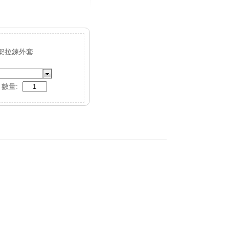
架拉鍊外套
數量: