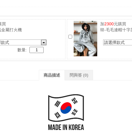
購買
加
2300
元購買
風金屬打火機
韓-毛毛連帽十字
擇款式
請選擇款式
數量:
商品描述
問與答
(0)