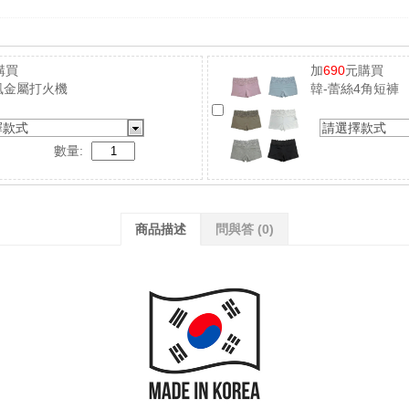
購買
加
690
元購買
風金屬打火機
韓-蕾絲4角短褲
擇款式
請選擇款式
數量:
商品描述
問與答
(0)