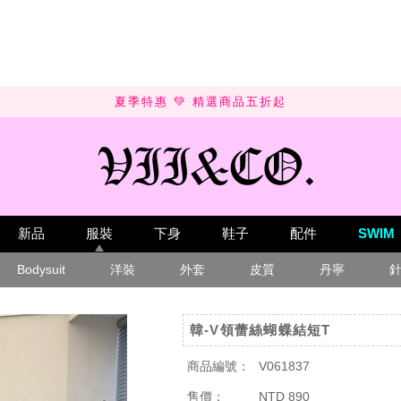
SUMMER SALE 💚 UP TO 50% OFF
新品
服裝
下身
鞋子
配件
SWIM
Bodysuit
洋裝
外套
皮質
丹寧
韓-V領蕾絲蝴蝶結短T
商品編號：
V061837
售價：
NTD 890