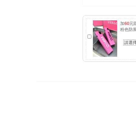
加
60
元
粉色防
請選