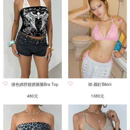
撞色綁脖翅膀圖騰Bra Top
韓-圓釘Bikini
480元
1380元