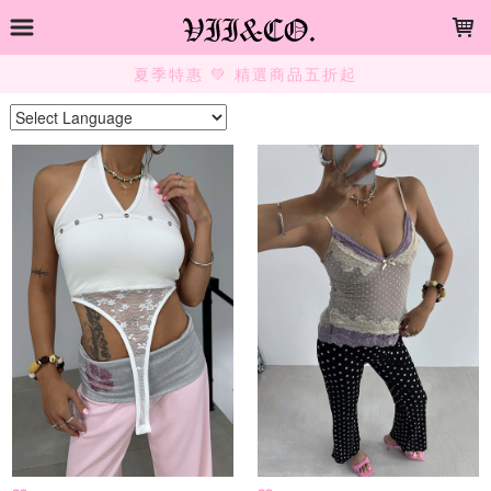
LOADING...
夏季特惠 💚 精選商品五折起
Powered by
Translate
上架時間
銷售件數
銷售價格
樣式尺寸篩選
全部樣式
黑
白
灰
紅
卡
杏
綠
膚
藍
咖
全部尺寸
S
M
L
A
B
C
D
現貨商品