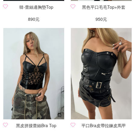
韓-蕾絲邊胸墊Top
黑色平口毛毛Top+外套
890元
950元
黑皮拼接蕾絲Bra Top
平口Bra皮帶拉鍊皮馬甲