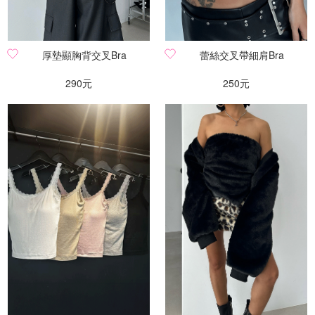
厚墊顯胸背交叉Bra
蕾絲交叉帶細肩Bra
290元
250元