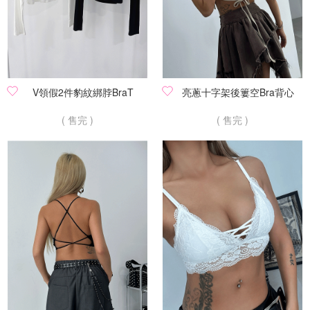
V領假2件豹紋綁脖BraT
亮蔥十字架後簍空Bra背心
( 售完 )
( 售完 )