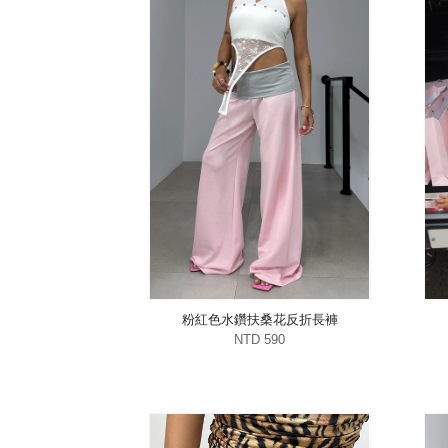
粉紅色水鑽扶桑花反折長褲
NTD 590