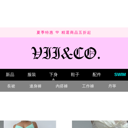
SUMMER SALE 💚 UP TO 50% OFF
新品
服裝
下身
鞋子
配件
SWIM
長裙
連身褲
內搭褲
工作褲
丹寧