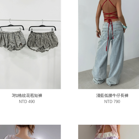
3扣格紋花苞短褲
淺藍低腰牛仔長褲
NTD 490
NTD 790