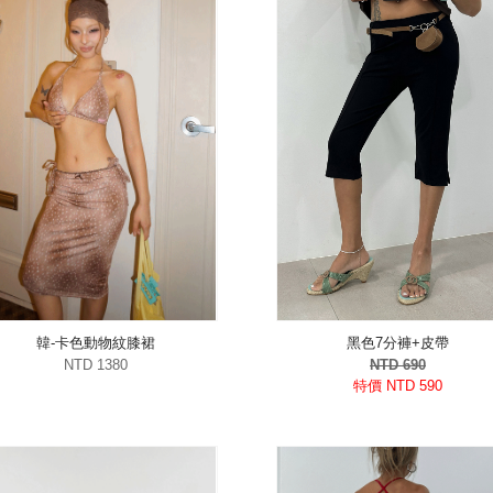
韓-卡色動物紋膝裙
黑色7分褲+皮帶
NTD 1380
NTD 690
特價 NTD 590