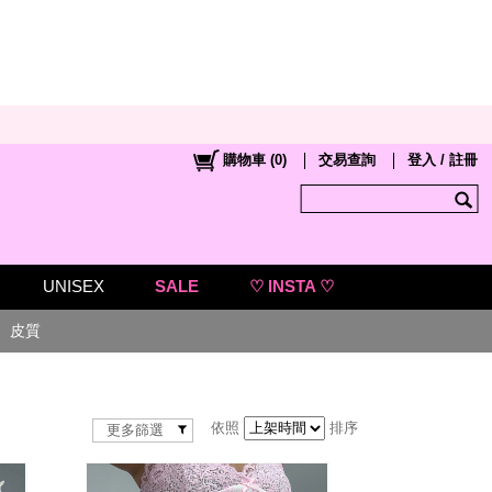
購物車
(
0
)
交易查詢
登入 / 註冊
UNISEX
SALE
♡ INSTA ♡
皮質
依照
排序
更多篩選