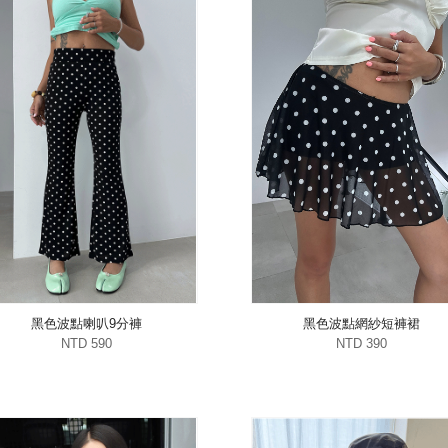
黑色波點喇叭9分褲
黑色波點網紗短褲裙
NTD 590
NTD 390