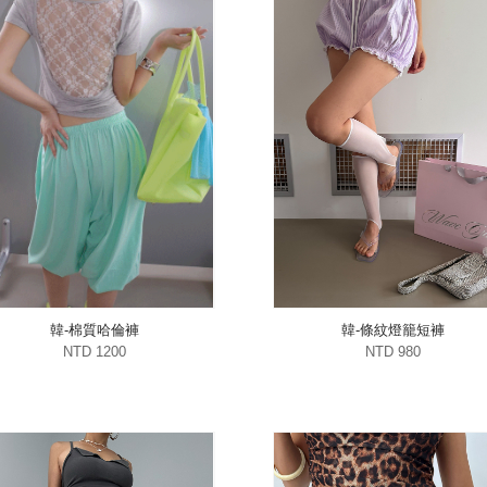
韓-棉質哈倫褲
韓-條紋燈籠短褲
NTD 1200
NTD 980