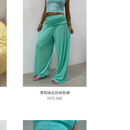
薄荷綠反折綿長褲
NTD 590