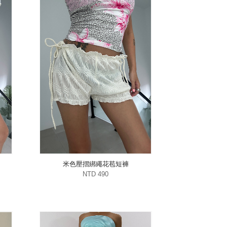
米色壓摺綁繩花苞短褲
NTD 490