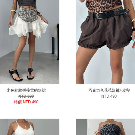
米色豹紋拼接雪紡短裙
巧克力色花苞短褲+皮帶
NTD 590
NTD 490
特價 NTD 490