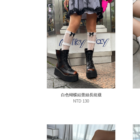
白色蝴蝶結蕾絲長統襪
NTD 130