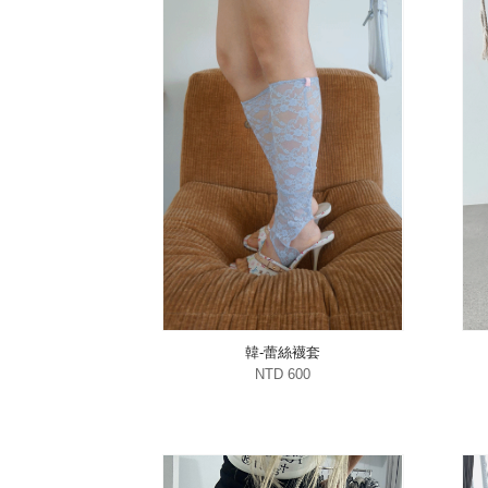
韓-蕾絲襪套
NTD 600