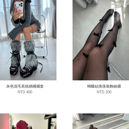
灰色混毛長統綁繩襪套
蝴蝶結珠珠裝飾絲襪
NTD 400
NTD 200