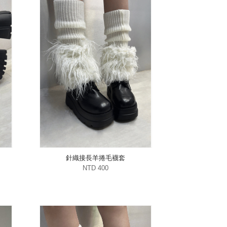
針織接長羊捲毛襪套
NTD 400