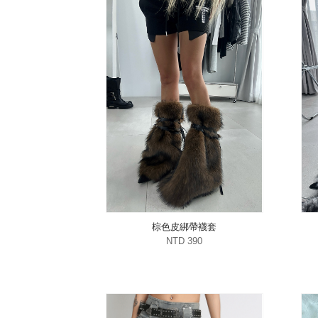
棕色皮綁帶襪套
NTD 390