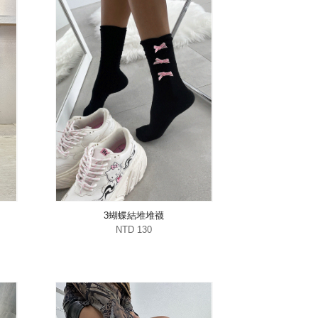
3蝴蝶結堆堆襪
NTD 130