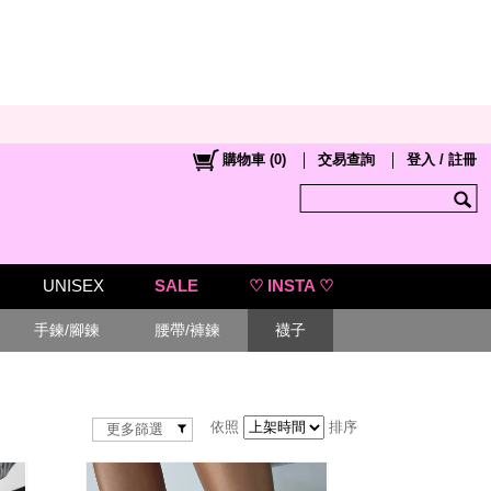
購物車
(
0
)
交易查詢
登入 / 註冊
UNISEX
SALE
♡ INSTA ♡
手鍊/腳鍊
腰帶/褲鍊
襪子
依照
排序
更多篩選