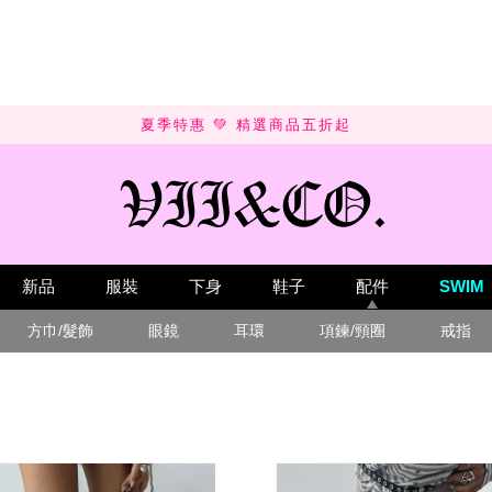
SUMMER SALE 💚 UP TO 50% OFF
新品
服裝
下身
鞋子
配件
SWIM
方巾/髮飾
眼鏡
耳環
項鍊/頸圈
戒指