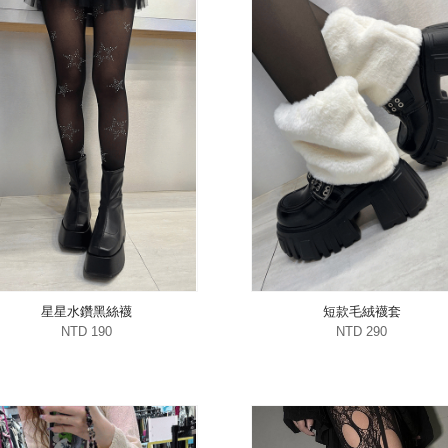
星星水鑽黑絲襪
短款毛絨襪套
NTD 190
NTD 290