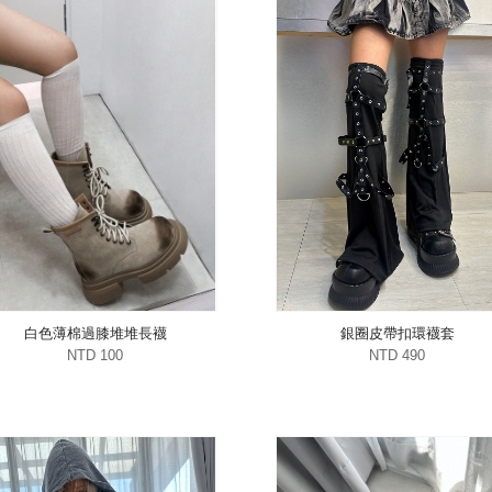
白色薄棉過膝堆堆長襪
銀圈皮帶扣環襪套
NTD 100
NTD 490