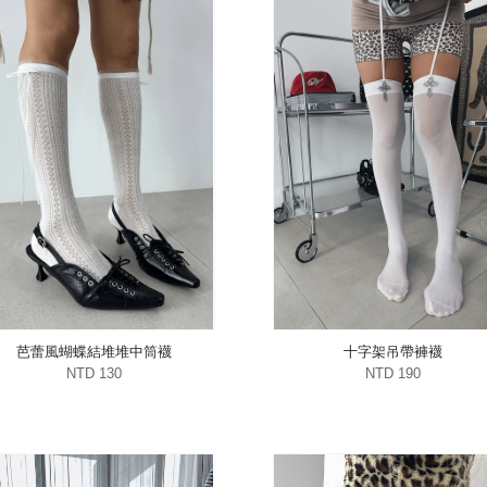
芭蕾風蝴蝶結堆堆中筒襪
十字架吊帶褲襪
NTD 130
NTD 190