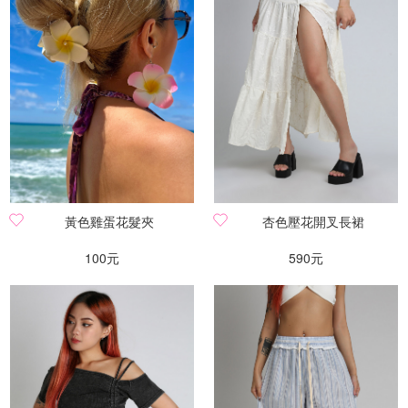
黃色雞蛋花髮夾
杏色壓花開叉長裙
100元
590元