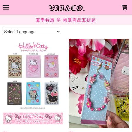
LOADING...
夏季特惠 💚 精選商品五折起
Powered by
Translate
上架時間
銷售件數
銷售價格
樣式尺寸篩選
全部樣式
藍
杏
黑
粉
紫
棕
紅
咖
米
白
全部尺寸
S
M
L
現貨商品
篩選