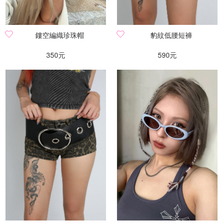
鏤空編織珍珠帽
豹紋低腰短褲
350元
590元