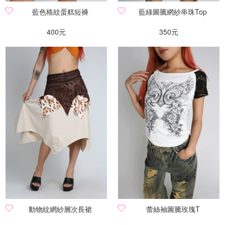
藍色格紋蛋糕短褲
藍綠圖騰網紗串珠Top
400元
350元
動物紋網紗層次長裙
蕾絲袖圖騰玫瑰T