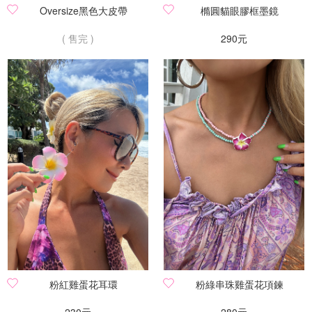
Oversize黑色大皮帶
橢圓貓眼膠框墨鏡
( 售完 )
290元
粉紅雞蛋花耳環
粉綠串珠雞蛋花項鍊