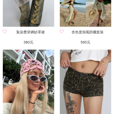
紮染疊穿網紗罩裙
杏色度假風防曬套裝
380元
590元