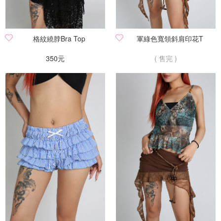
格紋繞脖Bra Top
軍綠色寬領斜肩印花T
350元
( 售完 )