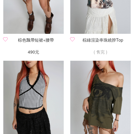
棕色飄帶短裙+腰帶
棕綠渲染串珠繞脖Top
490元
( 售完 )