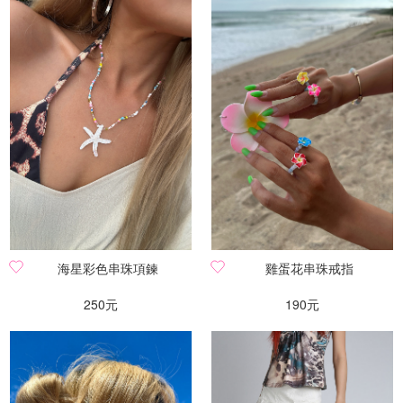
海星彩色串珠項鍊
雞蛋花串珠戒指
250元
190元